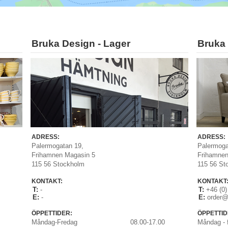
Bruka Design - Lager
Bruka 
ADRESS:
ADRESS:
Palermogatan 19,
Palermoga
Frihamnen Magasin 5
Frihamnen
115 56 Stockholm
115 56 St
KONTAKT:
KONTAKT
T:
-
T:
+46 (0)
E:
-
E:
order@
ÖPPETTIDER:
ÖPPETTID
Måndag-Fredag
08.00-17.00
Måndag - 