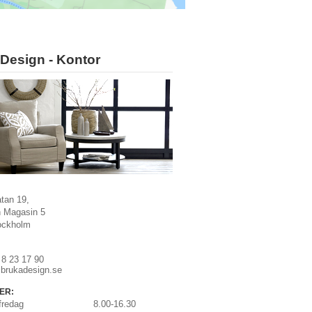
Design - Kontor
tan 19,
 Magasin 5
ockholm
:
 8 23 17 90
brukadesign.se
ER:
fredag
8.00-16.30